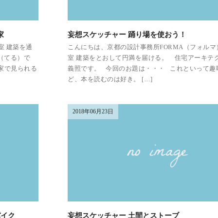
家
妄想スケッチャー 踊り場を使おう！
室 建築を通
こんにちは、京都の設計事務所FORMA（フォルマ
（てる）で
室 建築をとおして円満を届ける。 住宅アーキテ
家で見られる
義照です。 今回のお題は・・・ これといって趣
ど、本を読むのは好き。 […]
2018年06月23日
バイク
妄想スケッチャー 土間とストーブ