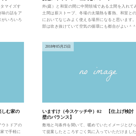
スタマイズす
外(庭）と和室の間に中間領域である土間を入れて
趣味の話をア
土間は薪ストーブ、冬場の太陽熱を蓄熱、和室と
方がいろいろ
においてなじみよく使える場所になると思います。
部は吹き抜けていて空気の循環にも都合がよい＾＾ &
2018年05月25日
楽しむ家の
いますけ（今スケッチ中）02 【仕上げ検討
壁のバランス】
アウトドアの
敷地と与条件を聞いて、暖めていたイメージとぴ
、家で手軽に
て提案したところすごく気に入っていただけました