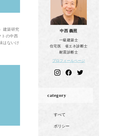
）建築研究
中西 義照
クトの中西
一級建築士
味はないけ
住宅医 省エネ診断士
耐震診断士
プロフィールページ
category
すべて
ポリシー