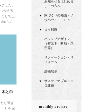
お知らせ＆はじめま
みました。
しての方へ
のつながり
家づくりの知識・ノ
▼
 そして上
ウハウ・ＴＩＰｓ
n […]
日々雑感
▼
パッシブデザイン
（省エネ・断熱・気
密等）
リノベーション・リ
フォーム
建物散歩
サスティナブル・エ
▼
コ建築
 木と白
ったり過ぎ
monthly archive
！！ 今回