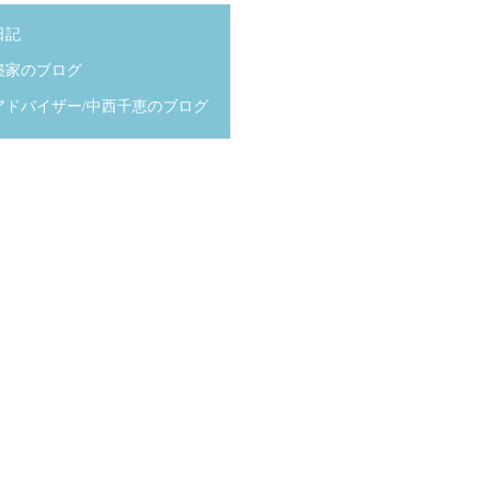
日記
築家のブログ
アドバイザー/中西千恵のブログ