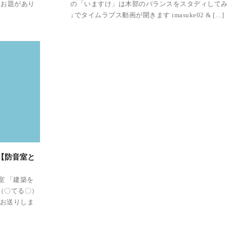
うお題があり
の「いますけ」は木部のバランスをスタディして
]
↓でタイムラプス動画が開きます imasuke02 & […]
【防音室と
室 「建築を
（〇てる〇）
をお送りしま