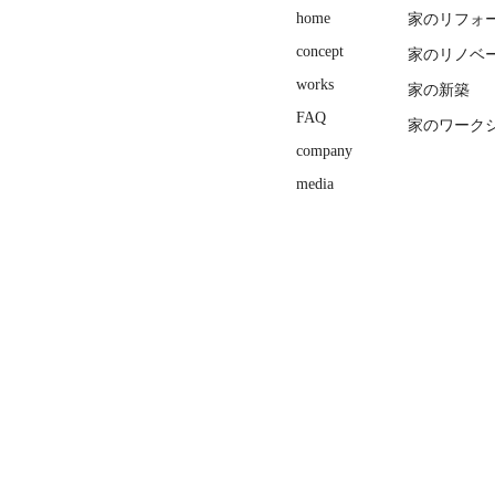
home
家のリフォ
concept
家のリノベ
works
家の新築
FAQ
家のワーク
company
media