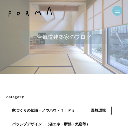
合氣道建築家のブログ
category
家づくりの知識・ノウハウ・ＴＩＰｓ
温熱環境
パッシブデザイン （省エネ・断熱・気密等）