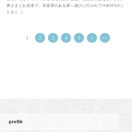
奥さまとお友達で、音楽室のある家へ遊びに行かれてFORMAのこ
とを […]
1
2
3
4
5
>
>>
profile