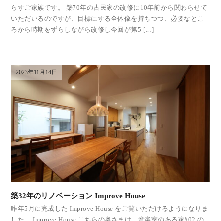
らすご家族です。 築70年の古民家の改修に10年前から関わらせて
いただいるのですが、目標にする全体像を持ちつつ、必要なとこ
ろから時期をずらしながら改修し今回が第5 […]
2023年11月14日
築32年のリノベーション Improve House
昨年5月に完成した Improve House をご覧いただけるようになりま
した。 Improve House こちらの奥さまは、音楽室のある家#02 の