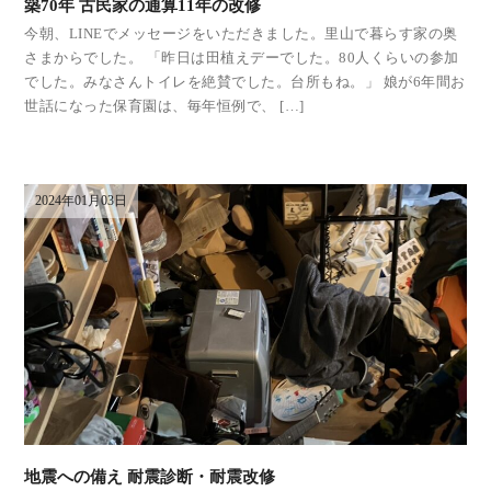
築70年 古民家の通算11年の改修
今朝、LINEでメッセージをいただきました。里山で暮らす家の奥
さまからでした。 「昨日は田植えデーでした。80人くらいの参加
でした。みなさんトイレを絶賛でした。台所もね。」 娘が6年間お
世話になった保育園は、毎年恒例で、 […]
2024年01月03日
地震への備え 耐震診断・耐震改修