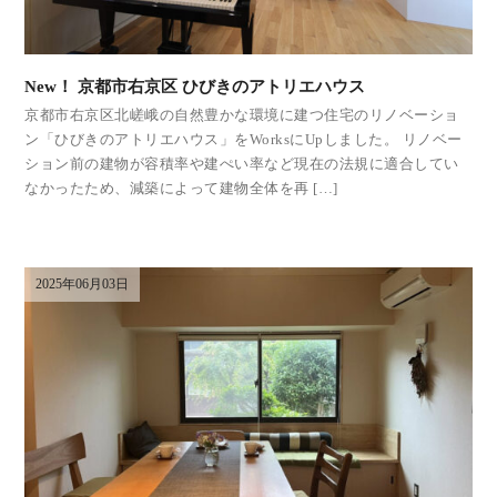
New！ 京都市右京区 ひびきのアトリエハウス
京都市右京区北嵯峨の自然豊かな環境に建つ住宅のリノベーショ
ン「ひびきのアトリエハウス」をWorksにUpしました。 リノベー
ション前の建物が容積率や建ぺい率など現在の法規に適合してい
なかったため、減築によって建物全体を再 […]
2025年06月03日