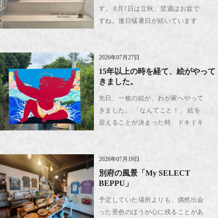
す。 8月7日は立秋、翌週はお盆で
すね。連日猛暑日が続いています
が、いかがお過ごしでしょうか。 月
に一度、私たちの自宅リビングをオ
ープンにしています。特別なことは
2026年07月27日
何もありませんが、どなたで […]
15年以上の時を経て、絵がやって
きました。
先日、一枚の絵が、わが家へやって
きました。 「なんてこと！」 絵を
迎えることが決まった時、ドキドキ
してそんな言葉しか出てこないよう
な不思議な気持ちでした。というの
も、絵との出会いは15年以上前でし
2026年07月19日
た。 その頃、私が手にし […]
別府の風景「My SELECT
BEPPU」
予定していた場所よりも、偶然出会
った景色のほうが心に残ることがあ