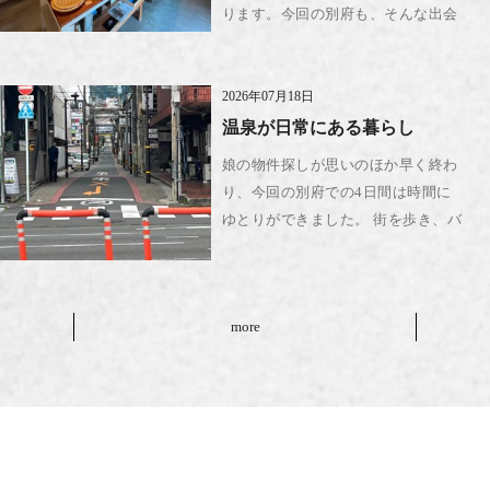
ります。今回の別府も、そんな出会
いがありました。人それぞれ、同じ
場所にいても見えているものが違う
でしょうし、自分に見えたものを振
2026年07月18日
り返ると、普段どこに目が止ま […]
温泉が日常にある暮らし
娘の物件探しが思いのほか早く終わ
り、今回の別府での4日間は時間に
ゆとりができました。 街を歩き、バ
スに乗り、スーパーで買い物をす
る。そんな時間を過ごしていると、
観光では見えないその土地の日常が
more
少しずつ見えてきます。数日と […]