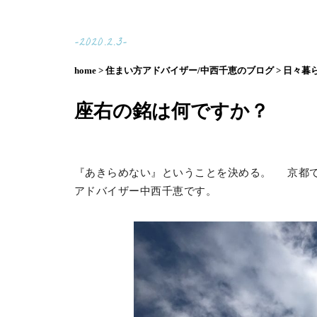
-2020.2.3-
home >
住まい方アドバイザー/中西千恵のブログ >
日々暮ら
座右の銘は何ですか？
『あきらめない』ということを決める。 京都で
アドバイザー中西千恵です。