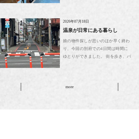
いがありました。人それぞれ、同じ
場所にいても見えているものが違う
でしょうし、自分に見えたものを振
2026年07月18日
り返ると、普段どこに目が止ま […]
温泉が日常にある暮らし
娘の物件探しが思いのほか早く終わ
り、今回の別府での4日間は時間に
ゆとりができました。 街を歩き、バ
スに乗り、スーパーで買い物をす
る。そんな時間を過ごしていると、
観光では見えないその土地の日常が
more
少しずつ見えてきます。数日と […]