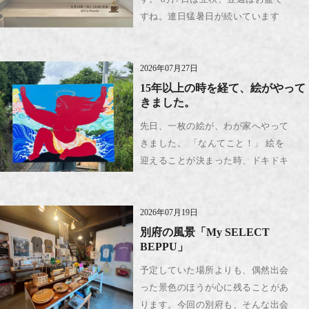
すね。連日猛暑日が続いています
が、いかがお過ごしでしょうか。 月
に一度、私たちの自宅リビングをオ
ープンにしています。特別なことは
2026年07月27日
何もありませんが、どなたで […]
15年以上の時を経て、絵がやって
きました。
先日、一枚の絵が、わが家へやって
きました。 「なんてこと！」 絵を
迎えることが決まった時、ドキドキ
してそんな言葉しか出てこないよう
な不思議な気持ちでした。というの
も、絵との出会いは15年以上前でし
2026年07月19日
た。 その頃、私が手にし […]
別府の風景「My SELECT
BEPPU」
予定していた場所よりも、偶然出会
った景色のほうが心に残ることがあ
ります。今回の別府も、そんな出会