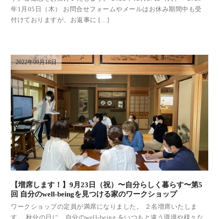
年1月05日（木） お問合せフォームやメールはお休み期間中も受
付けておりますが、お返事に […]
2022年09月18日
【増席します！】9月23日（祝）〜自分らしく暮らす〜第5
回 自分のwell-beingを見つける家のワークショップ
ワークショップの定員が満席になりました。 ２名増席いたしま
す。 秋分の日に、自分のwell-being をいつもと違う環境や様々な