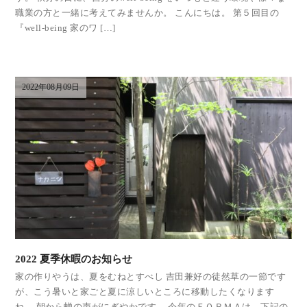
職業の方と一緒に考えてみませんか。 こんにちは。 第５回目の
『well-being 家のワ […]
2022年08月09日
2022 夏季休暇のお知らせ
家の作りやうは、夏をむねとすべし 吉田兼好の徒然草の一節です
が、こう暑いと家ごと夏に涼しいところに移動したくなります
ね。 朝から蝉の声がにぎやかです。 今年のＦＯＲＭＡは、下記の