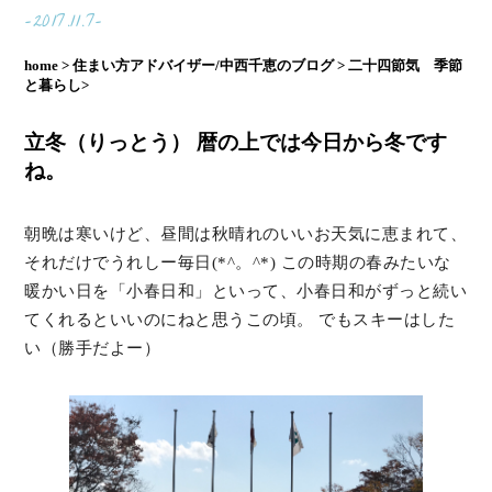
-2017.11.7-
home >
住まい方アドバイザー/中西千恵のブログ >
二十四節気 季節
と暮らし>
立冬（りっとう） 暦の上では今日から冬です
ね。
朝晩は寒いけど、昼間は秋晴れのいいお天気に恵まれて、
それだけでうれしー毎日(*^。^*) この時期の春みたいな
暖かい日を「小春日和」といって、小春日和がずっと続い
てくれるといいのにねと思うこの頃。 でもスキーはした
い（勝手だよー）