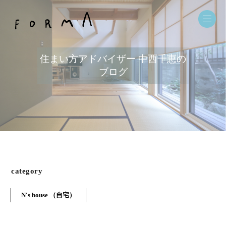
住まい方アドバイザー 中西千恵の
ブログ
category
N's house （自宅）