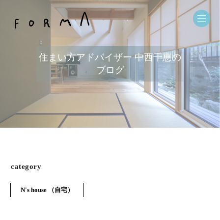
住まい方アドバイザー 中西千恵の
ブログ
category
N's house （自宅）