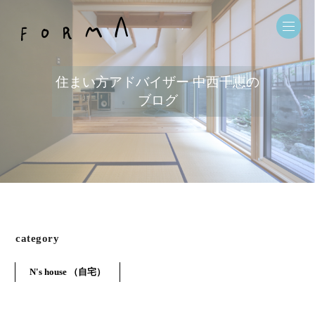
住まい方アドバイザー 中西千恵の
ブログ
category
N's house （自宅）