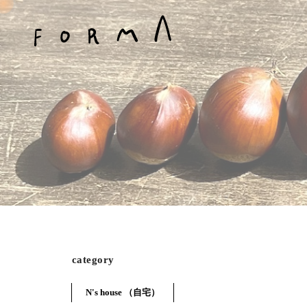
category
N's house （自宅）