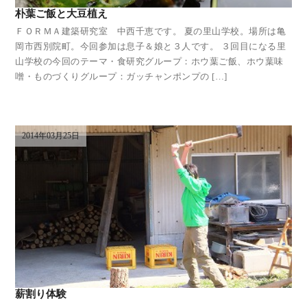
朴葉ご飯と大豆植え
ＦＯＲＭＡ建築研究室 中西千恵です。 夏の里山学校。場所は亀
岡市西別院町。今回参加は息子＆娘と３人です。 ３回目になる里
山学校の今回のテーマ・食研究グループ：ホウ葉ご飯、ホウ葉味
噌・ものづくりグループ：ガッチャンポンプの […]
2014年03月25日
薪割り体験