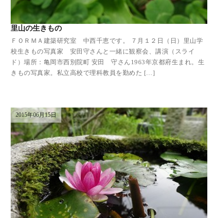
里山の生きもの
ＦＯＲＭＡ建築研究室 中西千恵です。 ７月１２日（日）里山学
校生きもの写真家 安田守さんと一緒に観察会、講演（スライ
ド）場所：亀岡市西別院町 安田 守さん1963年京都府生まれ。生
きもの写真家。私立高校で理科教員を勤めた […]
2015年06月15日